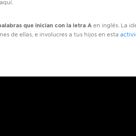
aquí.
palabras que inician con la letra A
en inglés. La id
es de ellas, e involucres a tus hijos en esta
activ