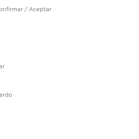
nfirmar / Aceptar
ar
uerdo