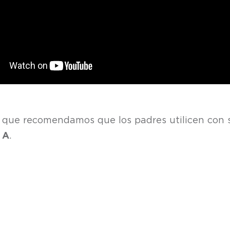
s que recomendamos que los padres utilicen con s
a A
.