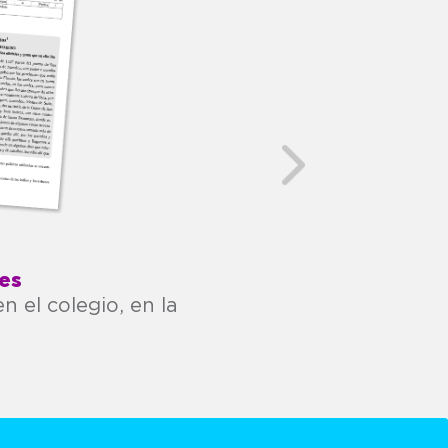
Next
es
 el colegio, en la