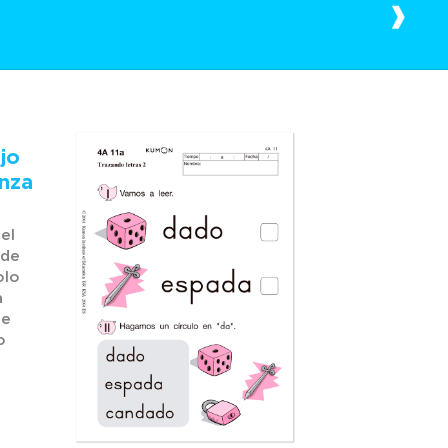
jo
nza
el
sde
olo
a
ne
o